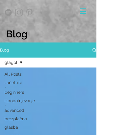
Blog
Blog
glagol
All Posts
začetniki
-
beginners
izpopolnjevanje
-
advanced
brezplačno
glasba