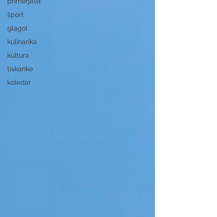
primerjava
šport
glagol
kulinarika
kultura
tiskanke
koledar