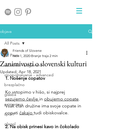
objava
All Posts
Friends of Slovene
All Posts
Nov 1, 2020
Branje traja 2 min
Zanimivosti o slovenski kulturi
začetniki - beginners
Updated:
Apr 18, 2021
izpopolnjevanje - advanced
1. Nošenje copatov 
brezplačno
Ko vstopimo v hišo, si najprej 
glasba
sezujemo čevlje 
in 
obujemo copate
. 
primerjava
Vsak član družine ima svoje copate in 
copati 
čakajo 
tudi obiskovalce. 
šport
glagol
2. Na obisk prinesi kavo in čokolado 