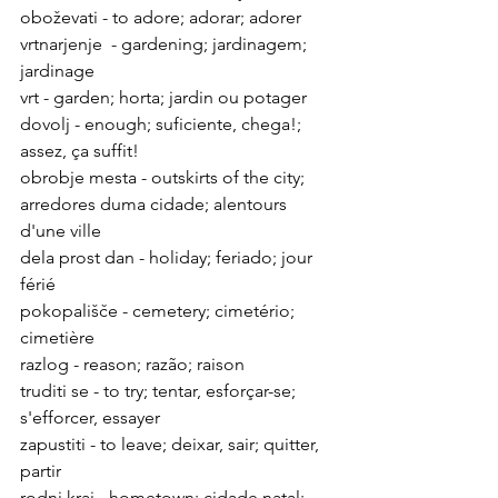
oboževati - to adore; adorar; adorer
vrtnarjenje
  - gardening; jardinagem; 
jardinage
vrt 
- garden; horta; jardin ou potager
dovolj - enough; suficiente, chega!; 
assez, ça suffit!
obrobje
 mesta - outskirts of the city; 
arredores duma cidade; alentours 
d'une ville
dela prost dan
 - holiday; feriado; jour 
férié
pokopališče 
- cemetery; cimetério; 
cimetière
razlog 
- reason; razão; raison
truditi se - to try; tentar, esforçar-se; 
s'efforcer, essayer 
zapustiti - to leave; deixar, sair; quitter, 
partir
rodni kraj 
- hometown; cidade natal; 