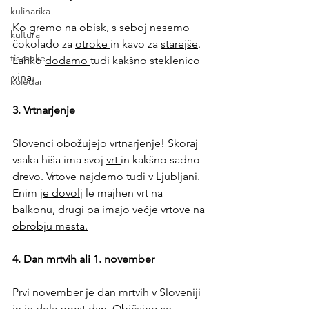
kulinarika
Ko gremo na 
obisk
, s seboj 
nesemo 
kultura
čokolado za 
otroke 
in kavo za 
starejše
. 
tiskanke
Lahko 
dodamo 
tudi kakšno steklenico 
vina. 
koledar
3. Vrtnarjenje 
Slovenci 
obožujejo vrtnarjenje
! Skoraj 
vsaka hiša ima svoj 
vrt 
in kakšno sadno 
drevo. Vrtove najdemo tudi v Ljubljani. 
Enim 
je dovolj
 le majhen vrt na 
balkonu, drugi pa imajo večje vrtove na 
obrobju mesta.
4. Dan mrtvih ali 1. november 
Prvi november je dan mrtvih v Sloveniji 
in je 
dela prost dan
. Običajno se 