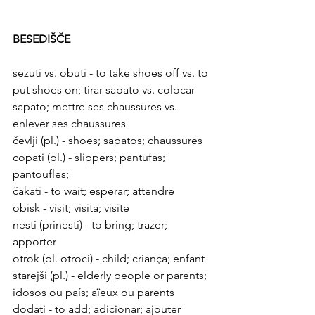
BESEDIŠČE
sezuti vs. obuti -
to take shoes off vs. to 
put shoes on; tirar sapato vs. colocar 
sapato; mettre ses chaussures vs. 
enlever ses chaussures
čevlji (pl.)
 - shoes; sapatos; chaussures
copati (pl.) 
- slippers; pantufas; 
pantoufles; 
čakati - to wait; esperar; attendre
obisk 
- visit; visita; visite
nesti (prinesti) - to bring; trazer; 
apporter
otrok 
(pl. otroci) - child; criança; enfant 
starejši 
(pl.) - elderly people or parents; 
idosos ou país; 
aïeux ou parents
dodati - to add; adicionar; ajouter