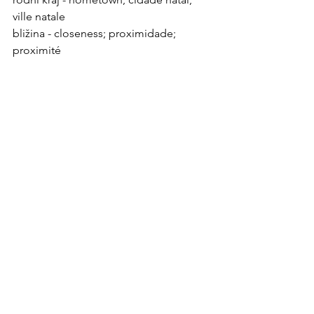
ville natale 
bližina 
- closeness; proximidade; 
proximité 
kultura
kultura
izpopolnjevanje - advanced
Ogled vseh
Nedavne objave