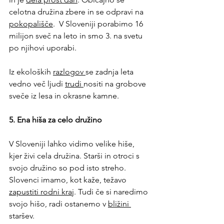
celotna družina zbere in se odpravi na 
pokopališče
.  V Sloveniji porabimo 16 
milijon sveč na leto in smo 3. na svetu 
po njihovi uporabi. 
Iz ekoloških 
razlogov 
se zadnja leta 
vedno več ljudi 
trudi 
nositi na grobove 
sveče iz lesa in okrasne kamne. 
5. Ena hiša za celo družino
V Sloveniji lahko vidimo velike hiše, 
kjer živi cela družina. Starši in otroci s 
svojo družino so pod isto streho. 
Slovenci imamo, kot kaže, težavo 
zapustiti rodni kraj
. Tudi če si naredimo 
svojo hišo, radi ostanemo v 
bližini 
staršev. 